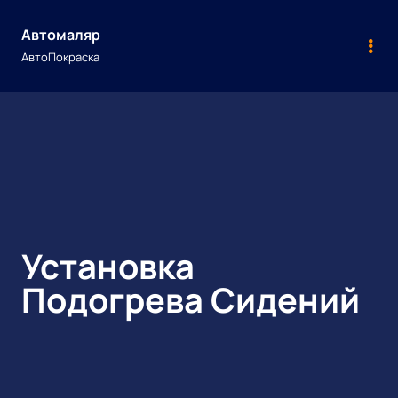
Skip
to
Автомаляр
content
АвтоПокраска
Установка
Подогрева Сидений