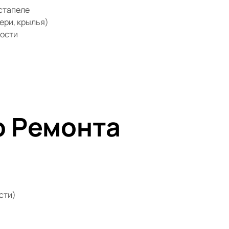
стапеле
ери, крылья)
ости
о Ремонта
сти)