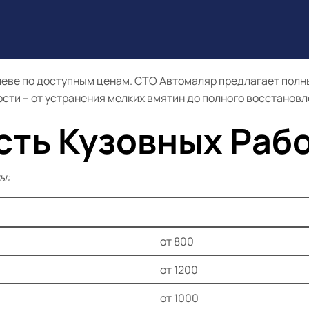
ве по доступным ценам. СТО Автомаляр предлагает полный
ти – от устранения мелких вмятин до полного восстановл
сть Кузовных Раб
ы:
от 800
от 1200
от 1000