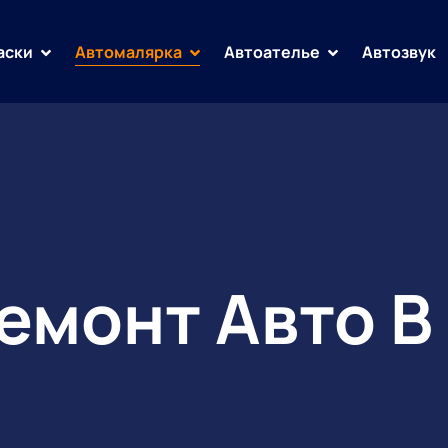
аски
Автомалярка
Автоателье
Автозвук
емонт Авто В