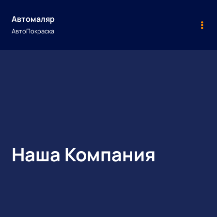
Skip
to
Автомаляр
content
АвтоПокраска
Наша Компания